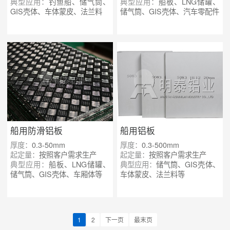
典型应用：
钓鱼船、储气筒、
典型应用：
船板、LNG储罐、
GIS壳体、车体蒙皮、法兰料
储气筒、GIS壳体、汽车零配件
船用防滑铝板
船用铝板
厚度：
0.3-50mm
厚度：
0.3-500mm
起定量：
按照客户需求生产
起定量：
按照客户需求生产
典型应用：
船板、LNG储罐、
典型应用：
储气筒、GIS壳体、
储气筒、GIS壳体、车厢体等
车体蒙皮、法兰料等
1
2
下一页
最末页