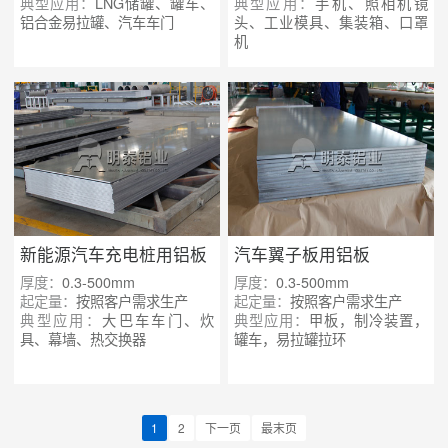
典型应用：
LNG储罐、罐车、
典型应用：
手机、照相机镜
铝合金易拉罐、汽车车门
头、工业模具、集装箱、口罩
机
新能源汽车充电桩用铝板
汽车翼子板用铝板
厚度：
0.3-500mm
厚度：
0.3-500mm
起定量：
按照客户需求生产
起定量：
按照客户需求生产
典型应用：
大巴车车门、炊
典型应用：
甲板，制冷装置，
具、幕墙、热交换器
罐车，易拉罐拉环
1
2
下一页
最末页