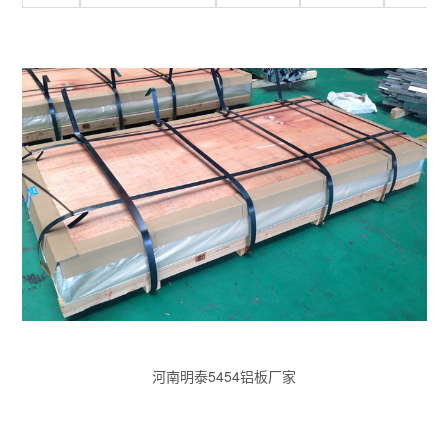
河南明泰5454铝板厂家