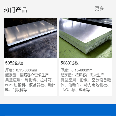
热门产品
更多
5052铝板
5083铝板
厚度：
0.15-600mm
厚度：
0.15-600mm
起定量：
按照客户需求生产
起定量：
按照客户需求生产
典型应用：
氧化料、拉杆箱、
典型应用：
船板、空分设备罐
5052油箱料、液晶背板、罐体
体、油罐车、动力电池侧板、
料、门板料等
LNG吊顶、料仓等